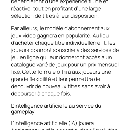
bénéficieront d’une expérience fluide et
réactive, tout en profitant d’une large
sélection de titres à leur disposition.
Par ailleurs, le modèle d’abonnement aux
jeux vidéo gagnera en popularité. Au lieu
d’acheter chaque titre individuellement, les
joueurs pourront souscrire à des services de
jeu en ligne qui leur donneront accès à un
catalogue varié de jeux pour un prix mensuel
fixe. Cette formule offrira aux joueurs une
grande flexibilité et leur permettra de
découvrir de nouveaux titres sans avoir à
débourser à chaque fois.
L’intelligence artificielle au service du
gameplay
L’intelligence artificielle (IA) jouera