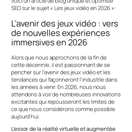
Voici un article de blog unique et optimisé
SEO sur le sujet « Les jeux vidéo en 2026 »:
L’avenir des jeux vidéo : vers
de nouvelles expériences
immersives en 2026
Alors que nous approchons de la fin de
cette décennie, il est passionnant de se
pencher sur l’avenir des jeux vidéo et les
tendances qui façonneront l’industrie dans
les années à venir. En 2026, nous nous
attendons à voir de nombreuses innovations
excitantes qui repousseront les limites de
ce que nous considérons comme possible
aujourd’hui.
L’essor de la réalité virtuelle et augmentée